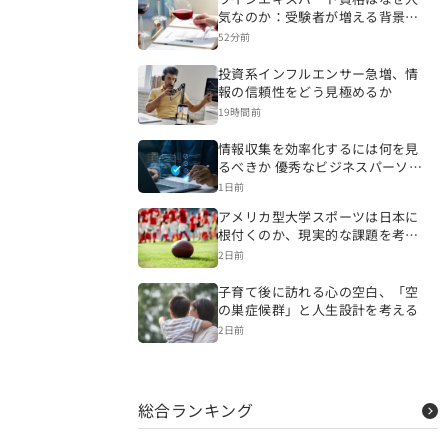
気なのか：受験者が増える背景を
読み解く
52分前
投資系インフルエンサー急増、情
報の信頼性をどう見極めるか
19時間前
情報収集を効率化するには何を見
るべきか 優秀なビジネスパーソン
の情報源と仕事への生かし方
1日前
アメリカ型大学スポーツは日本に
根付くのか、現実的な課題を考え
る
2日前
子育て後に訪れる心の空白、「空
の巣症候群」と人生設計を考える
2日前
総合ランキング