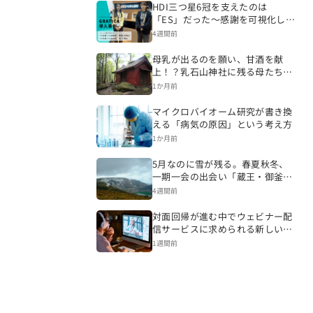
HDI三つ星6冠を支えたのは
「ES」だった～感謝を可視化し、
CSを変える組織づくりへ～
4週間前
母乳が出るのを願い、甘酒を献
上！？乳石山神社に残る母たちの
祈り【福島県鏡石町】
1か月前
マイクロバイオーム研究が書き換
える「病気の原因」という考え方
1か月前
5月なのに雪が残る。春夏秋冬、
一期一会の出会い「蔵王・御釜」
の神秘的な姿【宮城県蔵王町】
4週間前
対面回帰が進む中でウェビナー配
信サービスに求められる新しい価
値
1週間前