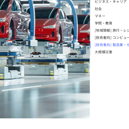
ビジネス・キャリア
社会
マネー
学問・教育
[地域情報] 旅行・レ
[技術者向] コンピュ
[技術者向] 製造業・
大規模災害