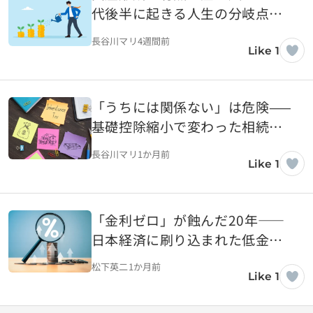
代後半に起きる人生の分岐点と
は
長谷川マリ
4週間前
Like 1
「うちには関係ない」は危険——
基礎控除縮小で変わった相続税
の常識
長谷川マリ
1か月前
Like 1
「金利ゼロ」が蝕んだ20年――
日本経済に刷り込まれた低金利
依存の正体
松下英二
1か月前
Like 1