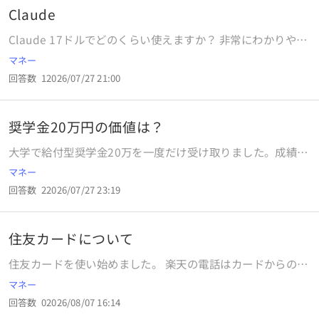
Claude
Claude 17ドルでどのくらい使えますか？ 非常にわかりやす
く教えてください。
マネー
回答数
1
2026/07/27 21:00
奨学金20万円の価値は？
大学で給付型奨学金20万を一度だけ受け取りました。成績が
一定以上だと支給されるようです。 貰えるのはありがたいで
マネー
すが、20万は大したことない額でしょうか？
回答数
2
2026/07/27 23:19
住友カードについて
住友カードを使い始めました。 楽天の電話はカードからの引
き落としとの事。 そこで、住友カードは、年会費いくらで？
マネー
引き落とされるか？教えてください。引き落としの メールが
回答数
0
2026/08/07 16:14
来ましたが中身がわからないので・・？