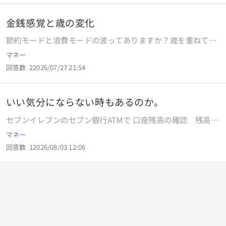
金銭感覚と歳の変化
節約モードと浪費モードの波ってありますか？歳を重ねても
金銭感覚がだらしない人はいます（クレクレもされまし
マネー
た）。ある程度お金に余裕があって贅沢しても困ってない健
回答数
2
2026/07/27 21:54
康的な人っていますか？倹約家と何が違うんだろうとは思い
ます。見栄っ張りで不潔な人よりかは、品性もあって羽振り
もいいイメージはあります。私も学生時代はなんも考えてな
いい気分にならない時もあるのか。
くバイトしなくても小遣いもらったり恵まれてたんですが反
省してます。バイトしたり家計簿入れてやりくりしてたり不
セブンイレブンのセブン銀行ATMで 口座残高の確認 残高照
満持って割のいい夜職してたけど浪費で貯まらなかったりと
会の利用だけをしたのですが、利用明細書などは出てきてな
マネー
か。デートの価値観も変わってきて一緒に自炊したりを楽し
いと思うのですが、利用明細書などは出てきますか？だとし
めるようにはなりました。見栄とか理想とかはなくなった
回答数
1
2026/08/03 12:06
たら取り忘れてしまってるし、ATMの画面は 戻るボタン押し
り、歳重ねて無駄な付き合いや活発さ好奇心はなくなりまし
て、キャッシュカードか通帳を入れてくださいの画面にした
た。いまは見えない部分は結構ケチ寄りとは思います。人に
と思うのですが 残高確認した画面のままだったかも、と心配
は押し付けないですが。細かいこだわりあったりとか。学生
になったのですが、大丈夫でしょうか？ 気にしすぎですよ
時代は割と何とかやりくりできてたなーとか、社会人実家ぐ
ね？ 画面戻し忘れても何秒か立てば画面は切り替わります
らしである程度お金は入れてますが興味のあるものが変わっ
か？ おそらく残高照会確認のあとに nanacoにチャージした
たのか浪費したくなる時もあります。
ので、画面は大丈夫だと思いますが、数日経過して、思い出
して ちょっと心配になりました。