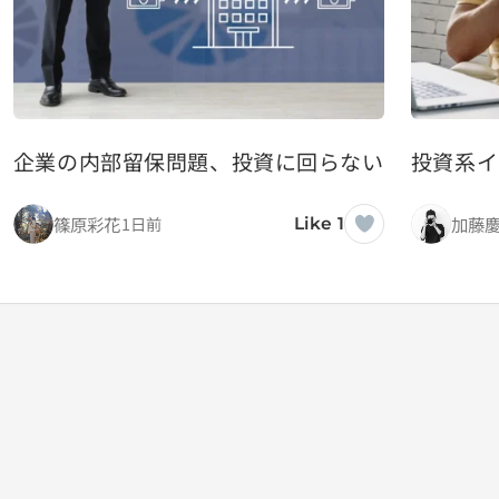
企業の内部留保問題、投資に回らない資金はなぜ
投資系イ
篠原彩花
加藤
1日前
Like 1