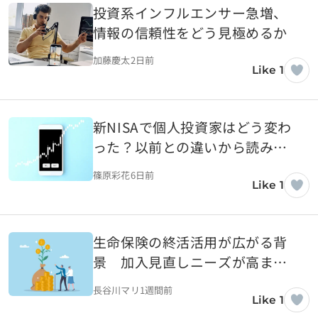
投資系インフルエンサー急増、
情報の信頼性をどう見極めるか
加藤慶太
2日前
Like 1
新NISAで個人投資家はどう変わ
った？以前との違いから読み解
く資産形成
篠原彩花
6日前
Like 1
生命保険の終活活用が広がる背
景 加入見直しニーズが高まる
本当の理由
長谷川マリ
1週間前
Like 1