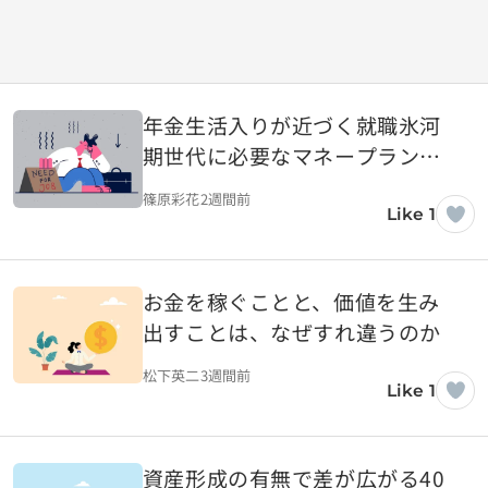
年金生活入りが近づく就職氷河
期世代に必要なマネープランと
は
篠原彩花
2週間前
Like 1
お金を稼ぐことと、価値を生み
出すことは、なぜすれ違うのか
松下英二
3週間前
Like 1
資産形成の有無で差が広がる40