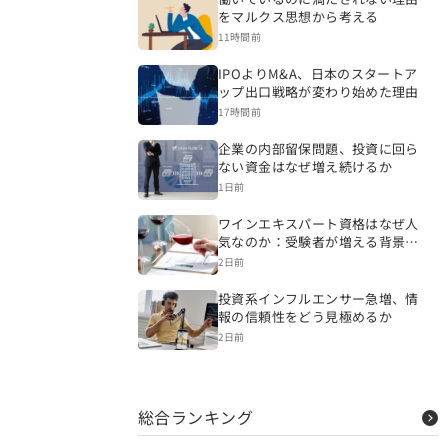
をマルクス思想から考える
11時間前
IPOよりM&A、日本のスタートア
ップ出口戦略が変わり始めた理由
17時間前
企業の内部留保問題、投資に回ら
ない資金はなぜ増え続けるか
1日前
ワインエキスパート資格はなぜ人
気なのか：受験者が増える背景を
読み解く
2日前
投資系インフルエンサー急増、情
報の信頼性をどう見極めるか
2日前
総合ランキング