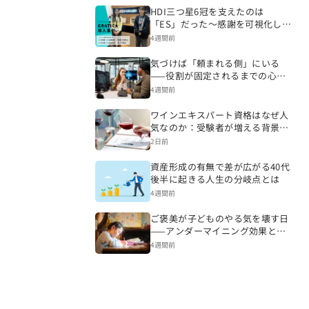
HDI三つ星6冠を支えたのは
「ES」だった～感謝を可視化し、
CSを変える組織づくりへ～
4週間前
気づけば「頼まれる側」にいる
——役割が固定されるまでの心理
的プロセス
4週間前
ワインエキスパート資格はなぜ人
気なのか：受験者が増える背景を
読み解く
2日前
資産形成の有無で差が広がる40代
後半に起きる人生の分岐点とは
4週間前
ご褒美が子どものやる気を壊す日
——アンダーマイニング効果と内
発的動機の話
4週間前